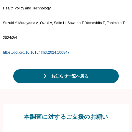
Health Policy and Technology
Suzuki Y, Murayama A, Ozaki A, Saito H, Sawano T, Yamashita E, Tanimoto T
2024/2/4
https://doi.org/10.1016/j.hlpt.2024.100847
お知らせ一覧へ戻る
本調査に対するご支援のお願い